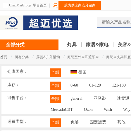
ChaoMaiGroup
平台首页
成为供应商或分销商
全部分类
灯具
家居&家电
美容
/
/
/
/
首页
所有分类
露营&户外活动
庭院室外伞和遮阳伞
庭院伞支架和底
仓库国家：
德国
全部
库存：
0-60
61-120
121-180
全部
可售平台：
general
亚马逊
速卖通
全部
MercadoCBT
Ozon
Wish
Wayf
运费类型：
免邮
固定运费
其他
全部