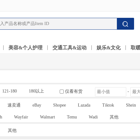
美容&个人护理
交通工具&运动
娱乐&文化
取
121-180
180以上
仅看有货
-
速卖通
eBay
Shopee
Lazada
Tiktok
Shein
h
Wayfair
Walmart
Temu
Wadi
其他
其他