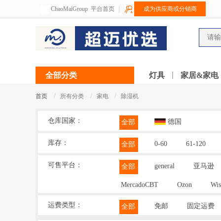
ChaoMaiGroup
平台首页
成为供应商或分销商
全部分类
灯具
家居&家电
/
/
/
首页
所有分类
家电
除湿机
仓库国家：
德国
全部
库存：
0-60
61-120
全部
可售平台：
general
亚马逊
全部
MercadoCBT
Ozon
Wis
运费类型：
免邮
固定运费
全部