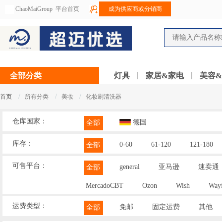
ChaoMaiGroup
平台首页
成为供应商或分销商
全部分类
灯具
家居&家电
美容
/
/
/
首页
所有分类
美妆
化妆刷清洗器
仓库国家：
德国
全部
库存：
0-60
61-120
121-180
全部
可售平台：
general
亚马逊
速卖通
全部
MercadoCBT
Ozon
Wish
Wayf
运费类型：
免邮
固定运费
其他
全部