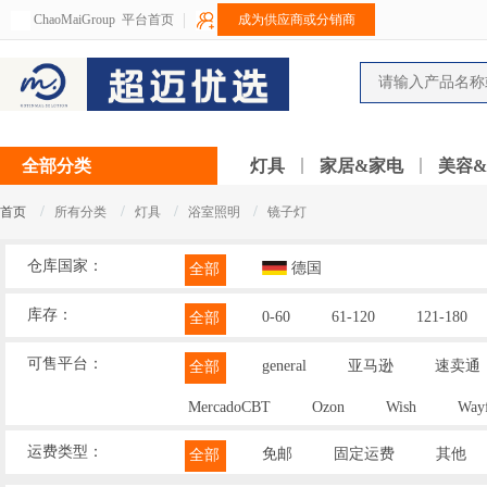
ChaoMaiGroup
平台首页
成为供应商或分销商
全部分类
灯具
家居&家电
美容
/
/
/
/
首页
所有分类
灯具
浴室照明
镜子灯
仓库国家：
德国
全部
库存：
0-60
61-120
121-180
全部
可售平台：
general
亚马逊
速卖通
全部
MercadoCBT
Ozon
Wish
Wayf
运费类型：
免邮
固定运费
其他
全部