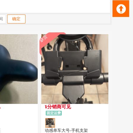
确定
缺货
见
¥分销商可见
固定运费
座
动感单车大号-手机支架