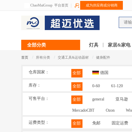
ChaoMaiGroup
平台首页
成为供应商或分销商
全部分类
灯具
家居&家电
/
/
/
首页
所有分类
交通工具&运动器材
健身配件
仓库国家：
德国
全部
库存：
0-60
61-120
全部
可售平台：
general
亚马逊
全部
MercadoCBT
Ozon
Wis
运费类型：
免邮
固定运费
全部