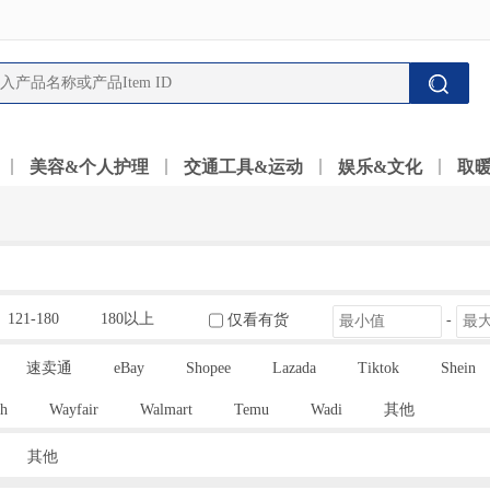
美容&个人护理
交通工具&运动
娱乐&文化
取
121-180
180以上
仅看有货
-
速卖通
eBay
Shopee
Lazada
Tiktok
Shein
h
Wayfair
Walmart
Temu
Wadi
其他
其他