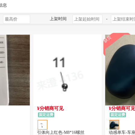
信息
上架时间
-
缺货
¥分销商可见
¥分销商可
固定运费
固定运费
引体向上红色-M8*16螺丝
动感单车-车