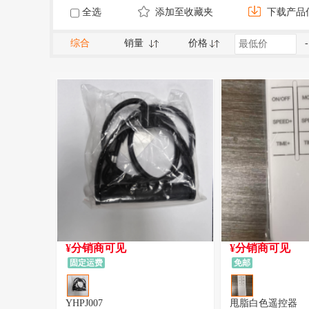
全选
添加至收藏夹
下载产品
综合
销量
价格
-
¥分销商可见
¥分销商可见
固定运费
免邮
YHPJ007
甩脂白色遥控器