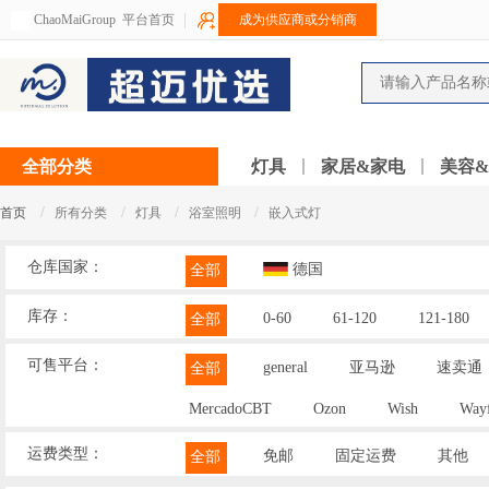
ChaoMaiGroup
平台首页
成为供应商或分销商
全部分类
灯具
家居&家电
美容
/
/
/
/
首页
所有分类
灯具
浴室照明
嵌入式灯
仓库国家：
德国
全部
库存：
0-60
61-120
121-180
全部
可售平台：
general
亚马逊
速卖通
全部
MercadoCBT
Ozon
Wish
Wayf
运费类型：
免邮
固定运费
其他
全部