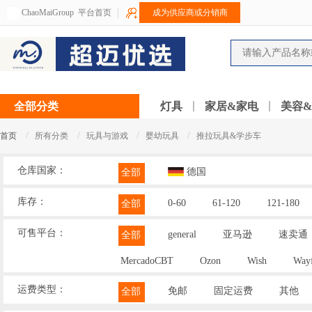
ChaoMaiGroup
平台首页
成为供应商或分销商
全部分类
灯具
家居&家电
美容
/
/
/
/
首页
所有分类
玩具与游戏
婴幼玩具
推拉玩具&学步车
仓库国家：
德国
全部
库存：
0-60
61-120
121-180
全部
可售平台：
general
亚马逊
速卖通
全部
MercadoCBT
Ozon
Wish
Wayf
运费类型：
免邮
固定运费
其他
全部