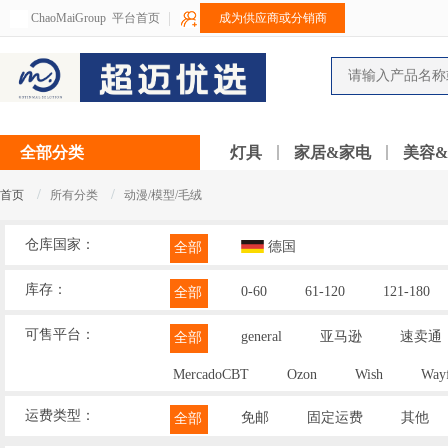
ChaoMaiGroup
平台首页
成为供应商或分销商
全部分类
灯具
家居&家电
美容
/
/
首页
所有分类
动漫/模型/毛绒
仓库国家：
德国
全部
库存：
0-60
61-120
121-180
全部
可售平台：
general
亚马逊
速卖通
全部
MercadoCBT
Ozon
Wish
Wayf
运费类型：
免邮
固定运费
其他
全部