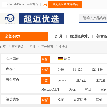
ChaoMaiGroup
平台首页
成为供应商或分销商
全部分类
灯具
家居&家电
美容
/
/
/
/
首页
所有分类
灯具
室外照明
插地灯
仓库国家：
德国
全部
库存：
0-60
61-120
121-180
全部
可售平台：
general
亚马逊
速卖通
全部
MercadoCBT
Ozon
Wish
Wayf
运费类型：
免邮
固定运费
其他
全部